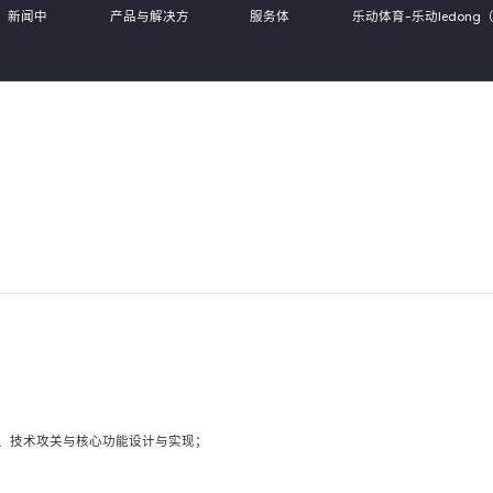
新闻中
产品与解决方
服务体
乐动体育-乐动ledong
心
案
系
国）,
、技术攻关与核心功能设计与实现；