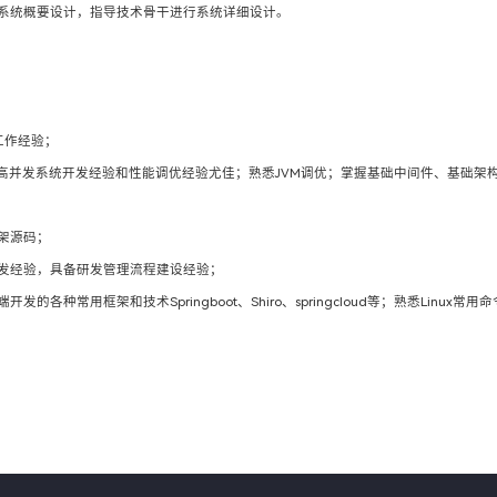
系统概要设计，指导技术骨干进行系统详细设计。
工作经验；
程及高并发系统开发经验和性能调优经验尤佳；熟悉JVM调优；掌握基础中间件、基础
架源码；
发经验，具备研发管理流程建设经验；
b服务端开发的各种常用框架和技术Springboot、Shiro、springcloud等；熟