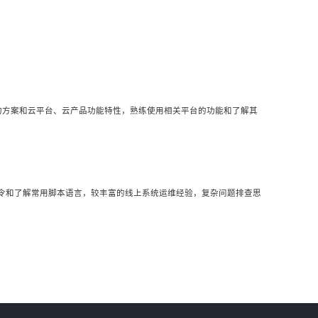
架构方案和云平台、云产品功能特性，熟练使用相关平台的功能和了解其
悉Linux常用命令和了解常用脚本语言，较丰富的线上系统运维经验，复杂问题排查思