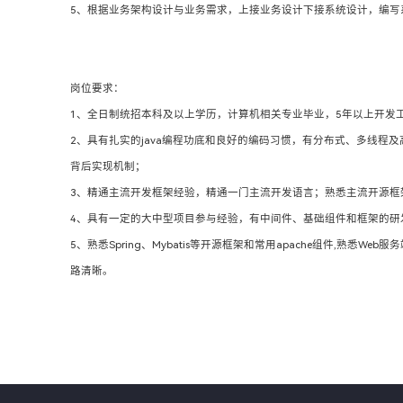
5、根据业务架构设计与业务需求，上接业务设计下接系统设计，编写
岗位要求：
1、全日制统招本科及以上学历，计算机相关专业毕业，5年以上开发
2、具有扎实的java编程功底和良好的编码习惯，有分布式、多线
背后实现机制；
3、精通主流开发框架经验，精通一门主流开发语言；熟悉主流开源框
4、具有一定的大中型项目参与经验，有中间件、基础组件和框架的研
5、熟悉Spring、Mybatis等开源框架和常用apache组件,熟悉We
路清晰。