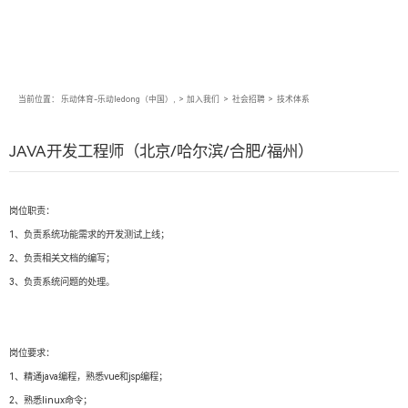
当前位置：
乐动体育-乐动ledong（中国）,
>
加入我们
>
社会招聘
>
技术体系
JAVA开发工程师（北京/哈尔滨/合肥/福州）
岗位职责：
1、负责系统功能需求的开发测试上线；
2、负责相关文档的编写；
3、负责系统问题的处理。
岗位要求：
1、精通java编程，熟悉vue和jsp编程；
2、熟悉linux命令；