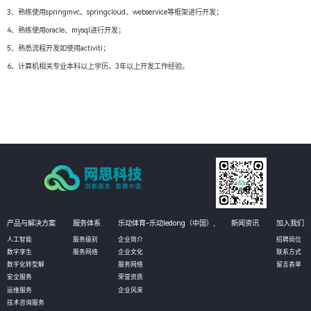
3、熟练使用springmvc、springcloud、webservice等框架进行开发；
4、熟练使用oracle、mysql进行开发；
5、熟悉流程开发如使用activiti；
6、计算机相关专业本科以上学历，3年以上开发工作经验。
产品与解决方案
服务体系
乐动体育-乐动ledong（中国）,
新闻资讯
加入我们
人工智能
服务级别
企业简介
招聘岗位
数字孪生
服务网络
企业文化
联系方式
数字化转型解
服务网络
留言表单
安全服务
荣誉资质
运维服务
企业风采
技术咨询服务